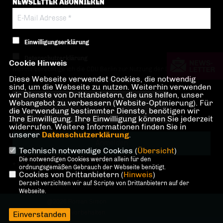
NEWSLETTER ABONNIEREN
Einwilligungserklärung
Datenschutzerklärung
Cookie Hinweis
Hiermit berechtige ich die CDU Berlin zur Nutzung der Daten im Sinn
Diese Webseite verwendet Cookies, die notwendig
der nachfolgenden
Datenschutzerklärung.*
sind, um die Webseite zu nutzen. Weiterhin verwenden
wir Dienste von Drittanbietern, die uns helfen, unser
Anti-Roboter-Verifizierung
Webangebot zu verbessern (Website-Optmierung). Für
Hier klicken
die Verwendung bestimmter Dienste, benötigen wir
Ihre Einwilligung. Ihre Einwilligung können Sie jederzeit
Friendly
Captcha ⇗
widerrufen. Weitere Informationen finden Sie in
unserer
Datenschutzerklärung
.
Technisch notwendige Cookies (
Übersicht
)
Die notwendigen Cookies werden allein für den
* Pflichtfeld!
ordnungsgemäßen Gebrauch der Webseite benötigt.
Cookies von Drittanbietern (
Hinweis
)
Derzeit verzichten wir auf Scripte von Drittanbietern auf der
Webseite.
@2026 Roman Simon
Alle Rechte vorbehalten.
Einverstanden