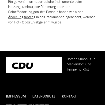
Einige von Ihnen haben solche Instrumente beim
Heizungsumbau, der Dämmung oder der
Solarförderung genutzt. Deshalb haben wir einen
Änderungsantrag
in das Parlament eingebracht, welcher
von Rot-Rot-Grün abgelehnt wurde.
Roman Simon - für
Mariendorf und
Tempelhof-Ost
IMPRESSUM
DATENSCHUTZ
KONTAKT